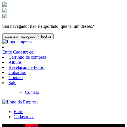
Seu navegador não é suportado, que tal um desses?
atualizar navegador
fechar
Entre
Cadastre-se
Carrinho de compras
Álbuns
Revelação de Fotos
Gabaritos
Contato
Sair
Contato
Entre
Cadastre-se
Álbuns