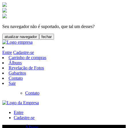
Seu navegador não é suportado, que tal um desses?
atualizar navegador
fechar
Entre
Cadastre-se
Carrinho de compras
Álbuns
Revelação de Fotos
Gabaritos
Contato
Sair
Contato
Entre
Cadastre-se
Álbuns